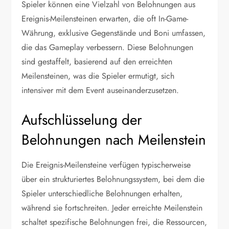
Spieler können eine Vielzahl von Belohnungen aus
Ereignis-Meilensteinen erwarten, die oft In-Game-
Währung, exklusive Gegenstände und Boni umfassen,
die das Gameplay verbessern. Diese Belohnungen
sind gestaffelt, basierend auf den erreichten
Meilensteinen, was die Spieler ermutigt, sich
intensiver mit dem Event auseinanderzusetzen.
Aufschlüsselung der
Belohnungen nach Meilenstein
Die Ereignis-Meilensteine verfügen typischerweise
über ein strukturiertes Belohnungssystem, bei dem die
Spieler unterschiedliche Belohnungen erhalten,
während sie fortschreiten. Jeder erreichte Meilenstein
schaltet spezifische Belohnungen frei, die Ressourcen,