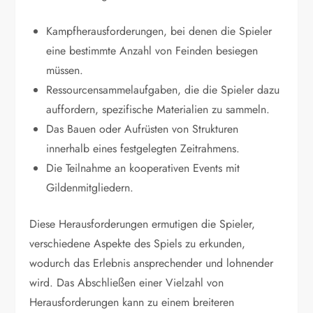
Kampfherausforderungen, bei denen die Spieler
eine bestimmte Anzahl von Feinden besiegen
müssen.
Ressourcensammelaufgaben, die die Spieler dazu
auffordern, spezifische Materialien zu sammeln.
Das Bauen oder Aufrüsten von Strukturen
innerhalb eines festgelegten Zeitrahmens.
Die Teilnahme an kooperativen Events mit
Gildenmitgliedern.
Diese Herausforderungen ermutigen die Spieler,
verschiedene Aspekte des Spiels zu erkunden,
wodurch das Erlebnis ansprechender und lohnender
wird. Das Abschließen einer Vielzahl von
Herausforderungen kann zu einem breiteren