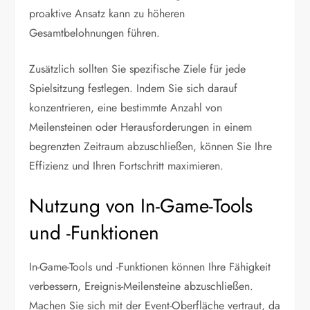
proaktive Ansatz kann zu höheren
Gesamtbelohnungen führen.
Zusätzlich sollten Sie spezifische Ziele für jede
Spielsitzung festlegen. Indem Sie sich darauf
konzentrieren, eine bestimmte Anzahl von
Meilensteinen oder Herausforderungen in einem
begrenzten Zeitraum abzuschließen, können Sie Ihre
Effizienz und Ihren Fortschritt maximieren.
Nutzung von In-Game-Tools
und -Funktionen
In-Game-Tools und -Funktionen können Ihre Fähigkeit
verbessern, Ereignis-Meilensteine abzuschließen.
Machen Sie sich mit der Event-Oberfläche vertraut, da