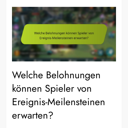
Welche Belohnungen
können Spieler von
Ereignis-Meilensteinen
erwarten?