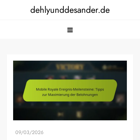
Skip
dehlyunddesander.de
to
content