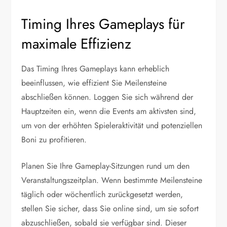
Timing Ihres Gameplays für
maximale Effizienz
Das Timing Ihres Gameplays kann erheblich
beeinflussen, wie effizient Sie Meilensteine
abschließen können. Loggen Sie sich während der
Hauptzeiten ein, wenn die Events am aktivsten sind,
um von der erhöhten Spieleraktivität und potenziellen
Boni zu profitieren.
Planen Sie Ihre Gameplay-Sitzungen rund um den
Veranstaltungszeitplan. Wenn bestimmte Meilensteine
täglich oder wöchentlich zurückgesetzt werden,
stellen Sie sicher, dass Sie online sind, um sie sofort
abzuschließen, sobald sie verfügbar sind. Dieser