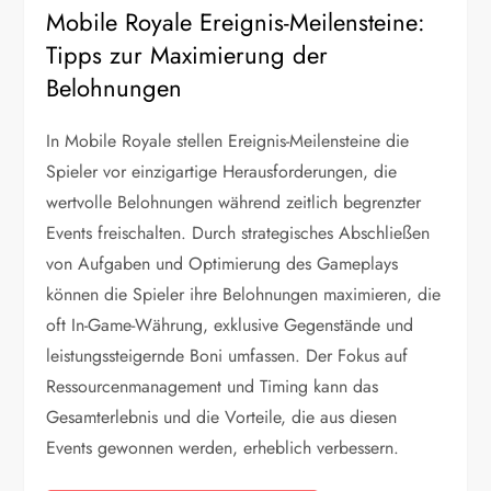
Mobile Royale Ereignis-Meilensteine:
Tipps zur Maximierung der
Belohnungen
In Mobile Royale stellen Ereignis-Meilensteine die
Spieler vor einzigartige Herausforderungen, die
wertvolle Belohnungen während zeitlich begrenzter
Events freischalten. Durch strategisches Abschließen
von Aufgaben und Optimierung des Gameplays
können die Spieler ihre Belohnungen maximieren, die
oft In-Game-Währung, exklusive Gegenstände und
leistungssteigernde Boni umfassen. Der Fokus auf
Ressourcenmanagement und Timing kann das
Gesamterlebnis und die Vorteile, die aus diesen
Events gewonnen werden, erheblich verbessern.