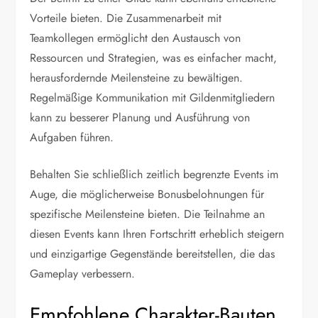
Vorteile bieten. Die Zusammenarbeit mit
Teamkollegen ermöglicht den Austausch von
Ressourcen und Strategien, was es einfacher macht,
herausfordernde Meilensteine zu bewältigen.
Regelmäßige Kommunikation mit Gildenmitgliedern
kann zu besserer Planung und Ausführung von
Aufgaben führen.
Behalten Sie schließlich zeitlich begrenzte Events im
Auge, die möglicherweise Bonusbelohnungen für
spezifische Meilensteine bieten. Die Teilnahme an
diesen Events kann Ihren Fortschritt erheblich steigern
und einzigartige Gegenstände bereitstellen, die das
Gameplay verbessern.
Empfohlene Charakter-Bauten