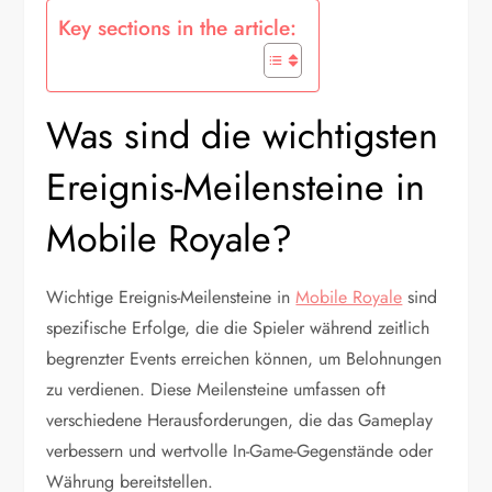
Key sections in the article:
Was sind die wichtigsten
Ereignis-Meilensteine in
Mobile Royale?
Wichtige Ereignis-Meilensteine in
Mobile Royale
sind
spezifische Erfolge, die die Spieler während zeitlich
begrenzter Events erreichen können, um Belohnungen
zu verdienen. Diese Meilensteine umfassen oft
verschiedene Herausforderungen, die das Gameplay
verbessern und wertvolle In-Game-Gegenstände oder
Währung bereitstellen.