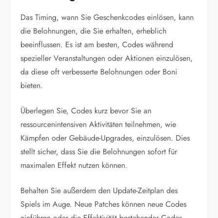
Das Timing, wann Sie Geschenkcodes einlösen, kann
die Belohnungen, die Sie erhalten, erheblich
beeinflussen. Es ist am besten, Codes während
spezieller Veranstaltungen oder Aktionen einzulösen,
da diese oft verbesserte Belohnungen oder Boni
bieten.
Überlegen Sie, Codes kurz bevor Sie an
ressourcenintensiven Aktivitäten teilnehmen, wie
Kämpfen oder Gebäude-Upgrades, einzulösen. Dies
stellt sicher, dass Sie die Belohnungen sofort für
maximalen Effekt nutzen können.
Behalten Sie außerdem den Update-Zeitplan des
Spiels im Auge. Neue Patches können neue Codes
einführen oder die Effektivität bestehender Codes