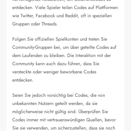
entdecken. Viele Spieler teilen Codes auf Plattformen
wie Twitter, Facebook und Reddit, oft in speziellen
Gruppen oder Threads.
Folgen Sie offiziellen Spielkonten und treten Sie
Community-Gruppen bei, um über geteilte Codes auf
dem Laufenden zu bleiben. Die Interaktion mit der
Community kann auch dazu führen, dass Sie
versteckte oder weniger beworbene Codes
entdecken.
Seien Sie jedoch vorsichtig bei Codes, die von
unbekannten Nutzern geteilt werden, da sie
möglicherweise nicht gültig sind. Überprüfen Sie
Codes immer mit vertrauenswürdigen Quellen, bevor
Sie sie verwenden, um sicherzustellen, dass sie noch