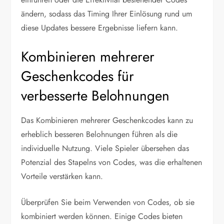
ändern, sodass das Timing Ihrer Einlösung rund um
diese Updates bessere Ergebnisse liefern kann.
Kombinieren mehrerer
Geschenkcodes für
verbesserte Belohnungen
Das Kombinieren mehrerer Geschenkcodes kann zu
erheblich besseren Belohnungen führen als die
individuelle Nutzung. Viele Spieler übersehen das
Potenzial des Stapelns von Codes, was die erhaltenen
Vorteile verstärken kann.
Überprüfen Sie beim Verwenden von Codes, ob sie
kombiniert werden können. Einige Codes bieten