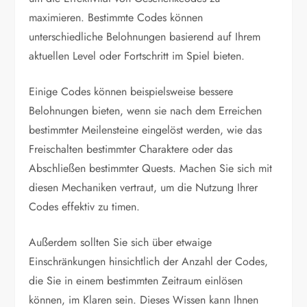
maximieren. Bestimmte Codes können
unterschiedliche Belohnungen basierend auf Ihrem
aktuellen Level oder Fortschritt im Spiel bieten.
Einige Codes können beispielsweise bessere
Belohnungen bieten, wenn sie nach dem Erreichen
bestimmter Meilensteine eingelöst werden, wie das
Freischalten bestimmter Charaktere oder das
Abschließen bestimmter Quests. Machen Sie sich mit
diesen Mechaniken vertraut, um die Nutzung Ihrer
Codes effektiv zu timen.
Außerdem sollten Sie sich über etwaige
Einschränkungen hinsichtlich der Anzahl der Codes,
die Sie in einem bestimmten Zeitraum einlösen
können, im Klaren sein. Dieses Wissen kann Ihnen