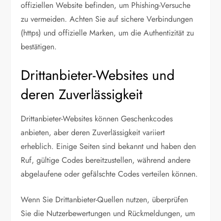
offiziellen Website befinden, um Phishing-Versuche
zu vermeiden. Achten Sie auf sichere Verbindungen
(https) und offizielle Marken, um die Authentizität zu
bestätigen.
Drittanbieter-Websites und
deren Zuverlässigkeit
Drittanbieter-Websites können Geschenkcodes
anbieten, aber deren Zuverlässigkeit variiert
erheblich. Einige Seiten sind bekannt und haben den
Ruf, gültige Codes bereitzustellen, während andere
abgelaufene oder gefälschte Codes verteilen können.
Wenn Sie Drittanbieter-Quellen nutzen, überprüfen
Sie die Nutzerbewertungen und Rückmeldungen, um