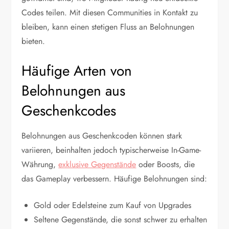
Codes teilen. Mit diesen Communities in Kontakt zu
bleiben, kann einen stetigen Fluss an Belohnungen
bieten.
Häufige Arten von
Belohnungen aus
Geschenkcodes
Belohnungen aus Geschenkcoden können stark
variieren, beinhalten jedoch typischerweise In-Game-
Währung,
exklusive Gegenstände
oder Boosts, die
das Gameplay verbessern. Häufige Belohnungen sind:
Gold oder Edelsteine zum Kauf von Upgrades
Seltene Gegenstände, die sonst schwer zu erhalten