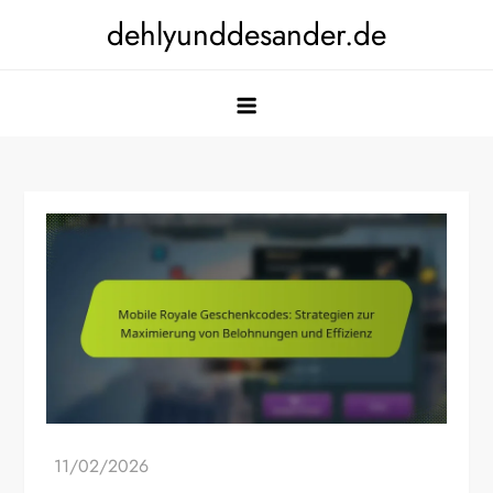
Skip
dehlyunddesander.de
to
content