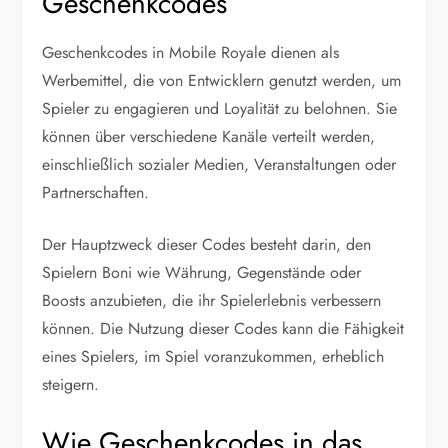
Geschenkcodes
Geschenkcodes in Mobile Royale dienen als
Werbemittel, die von Entwicklern genutzt werden, um
Spieler zu engagieren und Loyalität zu belohnen. Sie
können über verschiedene Kanäle verteilt werden,
einschließlich sozialer Medien, Veranstaltungen oder
Partnerschaften.
Der Hauptzweck dieser Codes besteht darin, den
Spielern Boni wie Währung, Gegenstände oder
Boosts anzubieten, die ihr Spielerlebnis verbessern
können. Die Nutzung dieser Codes kann die Fähigkeit
eines Spielers, im Spiel voranzukommen, erheblich
steigern.
Wie Geschenkcodes in das