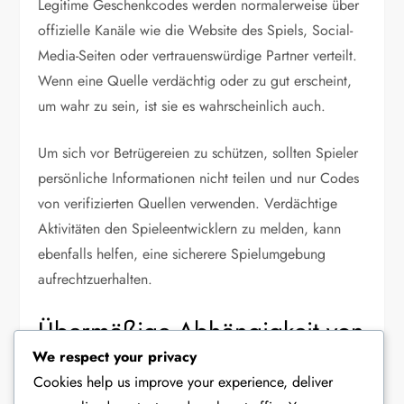
Legitime Geschenkcodes werden normalerweise über
offizielle Kanäle wie die Website des Spiels, Social-
Media-Seiten oder vertrauenswürdige Partner verteilt.
Wenn eine Quelle verdächtig oder zu gut erscheint,
um wahr zu sein, ist sie es wahrscheinlich auch.
Um sich vor Betrügereien zu schützen, sollten Spieler
persönliche Informationen nicht teilen und nur Codes
von verifizierten Quellen verwenden. Verdächtige
Aktivitäten den Spieleentwicklern zu melden, kann
ebenfalls helfen, eine sicherere Spielumgebung
aufrechtzuerhalten.
Übermäßige Abhängigkeit von
We respect your privacy
Geschenkcodes, die das
Cookies help us improve your experience, deliver
Spielerlebnis beeinträchtigt