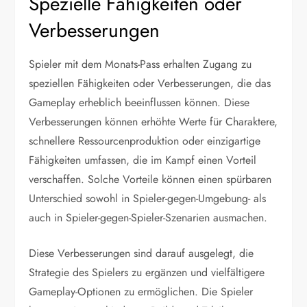
Spezielle Fähigkeiten oder
Verbesserungen
Spieler mit dem Monats-Pass erhalten Zugang zu
speziellen Fähigkeiten oder Verbesserungen, die das
Gameplay erheblich beeinflussen können. Diese
Verbesserungen können erhöhte Werte für Charaktere,
schnellere Ressourcenproduktion oder einzigartige
Fähigkeiten umfassen, die im Kampf einen Vorteil
verschaffen. Solche Vorteile können einen spürbaren
Unterschied sowohl in Spieler-gegen-Umgebung- als
auch in Spieler-gegen-Spieler-Szenarien ausmachen.
Diese Verbesserungen sind darauf ausgelegt, die
Strategie des Spielers zu ergänzen und vielfältigere
Gameplay-Optionen zu ermöglichen. Die Spieler