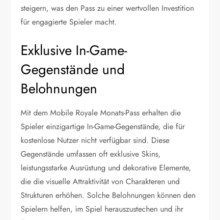
steigern, was den Pass zu einer wertvollen Investition
für engagierte Spieler macht.
Exklusive In-Game-
Gegenstände und
Belohnungen
Mit dem Mobile Royale Monats-Pass erhalten die
Spieler einzigartige In-Game-Gegenstände, die für
kostenlose Nutzer nicht verfügbar sind. Diese
Gegenstände umfassen oft exklusive Skins,
leistungsstarke Ausrüstung und dekorative Elemente,
die die visuelle Attraktivität von Charakteren und
Strukturen erhöhen. Solche Belohnungen können den
Spielern helfen, im Spiel herauszustechen und ihr