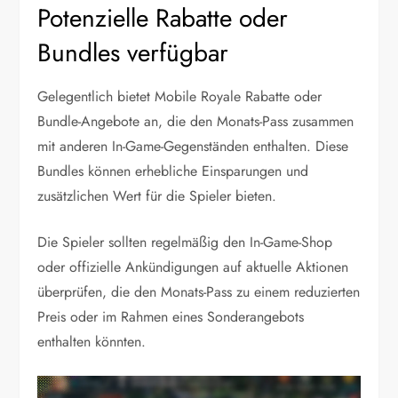
Potenzielle Rabatte oder
Bundles verfügbar
Gelegentlich bietet Mobile Royale Rabatte oder
Bundle-Angebote an, die den Monats-Pass zusammen
mit anderen In-Game-Gegenständen enthalten. Diese
Bundles können erhebliche Einsparungen und
zusätzlichen Wert für die Spieler bieten.
Die Spieler sollten regelmäßig den In-Game-Shop
oder offizielle Ankündigungen auf aktuelle Aktionen
überprüfen, die den Monats-Pass zu einem reduzierten
Preis oder im Rahmen eines Sonderangebots
enthalten könnten.