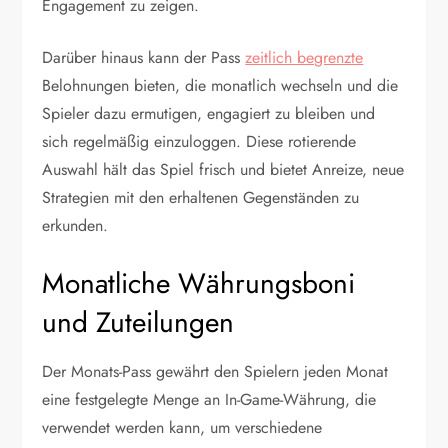
Engagement zu zeigen.
Darüber hinaus kann der Pass
zeitlich begrenzte
Belohnungen bieten, die monatlich wechseln und die
Spieler dazu ermutigen, engagiert zu bleiben und
sich regelmäßig einzuloggen. Diese rotierende
Auswahl hält das Spiel frisch und bietet Anreize, neue
Strategien mit den erhaltenen Gegenständen zu
erkunden.
Monatliche Währungsboni
und Zuteilungen
Der Monats-Pass gewährt den Spielern jeden Monat
eine festgelegte Menge an In-Game-Währung, die
verwendet werden kann, um verschiedene