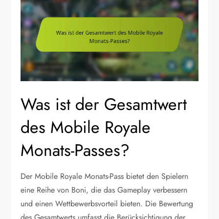
Was ist der Gesamtwert
des Mobile Royale
Monats-Passes?
Der Mobile Royale Monats-Pass bietet den Spielern
eine Reihe von Boni, die das Gameplay verbessern
und einen Wettbewerbsvorteil bieten. Die Bewertung
des Gesamtwerts umfasst die Berücksichtigung der