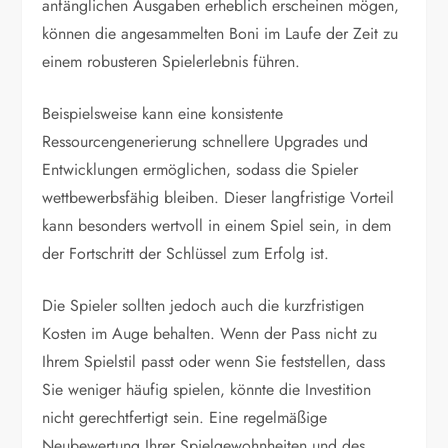
anfänglichen Ausgaben erheblich erscheinen mögen,
können die angesammelten Boni im Laufe der Zeit zu
einem robusteren Spielerlebnis führen.
Beispielsweise kann eine konsistente
Ressourcengenerierung schnellere Upgrades und
Entwicklungen ermöglichen, sodass die Spieler
wettbewerbsfähig bleiben. Dieser langfristige Vorteil
kann besonders wertvoll in einem Spiel sein, in dem
der Fortschritt der Schlüssel zum Erfolg ist.
Die Spieler sollten jedoch auch die kurzfristigen
Kosten im Auge behalten. Wenn der Pass nicht zu
Ihrem Spielstil passt oder wenn Sie feststellen, dass
Sie weniger häufig spielen, könnte die Investition
nicht gerechtfertigt sein. Eine regelmäßige
Neubewertung Ihrer Spielgewohnheiten und des