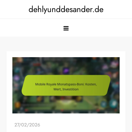
Skip
dehlyunddesander.de
to
content