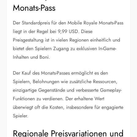
Monats-Pass
Der Standardpreis für den Mobile Royale Monats-Pass
liegt in der Regel bei 9,99 USD. Diese
Preisgestaltung ist in vielen Regionen einheitlich und
bietet den Spielern Zugang zu exklusiven In-Game-
Inhalten und Boni.
Der Kauf des Monats-Passes ermöglicht es den
Spielern, Belohnungen wie zusätzliche Ressourcen,
einzigartige Gegenstände und verbesserte Gameplay-
Funktionen zu verdienen. Der erhaltene Wert
überwiegt oft die Kosten, insbesondere für engagierte
Spieler.
Regionale Preisvariationen und