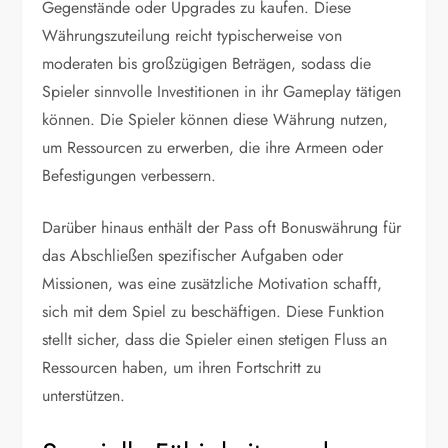
Gegenstände oder Upgrades zu kaufen. Diese
Währungszuteilung reicht typischerweise von
moderaten bis großzügigen Beträgen, sodass die
Spieler sinnvolle Investitionen in ihr Gameplay tätigen
können. Die Spieler können diese Währung nutzen,
um Ressourcen zu erwerben, die ihre Armeen oder
Befestigungen verbessern.
Darüber hinaus enthält der Pass oft Bonuswährung für
das Abschließen spezifischer Aufgaben oder
Missionen, was eine zusätzliche Motivation schafft,
sich mit dem Spiel zu beschäftigen. Diese Funktion
stellt sicher, dass die Spieler einen stetigen Fluss an
Ressourcen haben, um ihren Fortschritt zu
unterstützen.