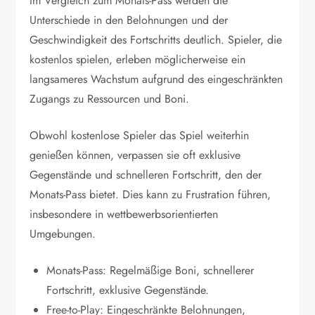
Im Vergleich zum Monats-Pass werden die
Unterschiede in den Belohnungen und der
Geschwindigkeit des Fortschritts deutlich. Spieler, die
kostenlos spielen, erleben möglicherweise ein
langsameres Wachstum aufgrund des eingeschränkten
Zugangs zu Ressourcen und Boni.
Obwohl kostenlose Spieler das Spiel weiterhin
genießen können, verpassen sie oft exklusive
Gegenstände und schnelleren Fortschritt, den der
Monats-Pass bietet. Dies kann zu Frustration führen,
insbesondere in wettbewerbsorientierten
Umgebungen.
Monats-Pass: Regelmäßige Boni, schnellerer
Fortschritt, exklusive Gegenstände.
Free-to-Play: Eingeschränkte Belohnungen,