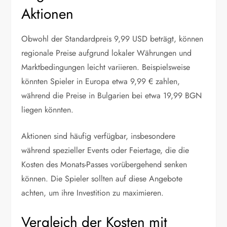
Aktionen
Obwohl der Standardpreis 9,99 USD beträgt, können
regionale Preise aufgrund lokaler Währungen und
Marktbedingungen leicht variieren. Beispielsweise
könnten Spieler in Europa etwa 9,99 € zahlen,
während die Preise in Bulgarien bei etwa 19,99 BGN
liegen könnten.
Aktionen sind häufig verfügbar, insbesondere
während spezieller Events oder Feiertage, die die
Kosten des Monats-Passes vorübergehend senken
können. Die Spieler sollten auf diese Angebote
achten, um ihre Investition zu maximieren.
Vergleich der Kosten mit