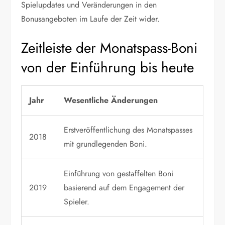
Spielupdates und Veränderungen in den
Bonusangeboten im Laufe der Zeit wider.
Zeitleiste der Monatspass-Boni
von der Einführung bis heute
Jahr
Wesentliche Änderungen
Erstveröffentlichung des Monatspasses
2018
mit grundlegenden Boni.
Einführung von gestaffelten Boni
2019
basierend auf dem Engagement der
Spieler.