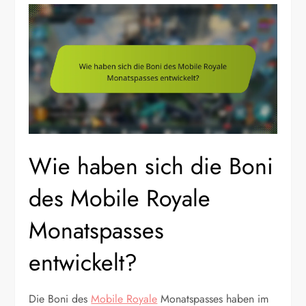
Wie haben sich die Boni
des Mobile Royale
Monatspasses
entwickelt?
Die Boni des
Mobile Royale
Monatspasses haben im