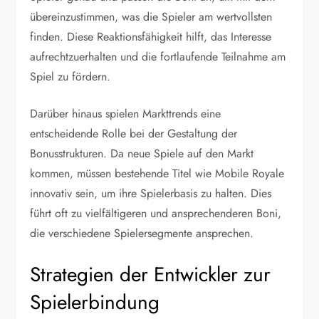
übereinzustimmen, was die Spieler am wertvollsten
finden. Diese Reaktionsfähigkeit hilft, das Interesse
aufrechtzuerhalten und die fortlaufende Teilnahme am
Spiel zu fördern.
Darüber hinaus spielen Markttrends eine
entscheidende Rolle bei der Gestaltung der
Bonusstrukturen. Da neue Spiele auf den Markt
kommen, müssen bestehende Titel wie Mobile Royale
innovativ sein, um ihre Spielerbasis zu halten. Dies
führt oft zu vielfältigeren und ansprechenderen Boni,
die verschiedene Spielersegmente ansprechen.
Strategien der Entwickler zur
Spielerbindung