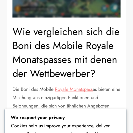
Wie vergleichen sich die
Boni des Mobile Royale
Monatspasses mit denen
der Wettbewerber?
Die Boni des Mobile
Royale Monatspass
es bieten eine
Mischung aus einzigartigen Funktionen und
Belohnungen, die sich von ähnlichen Angeboten
anderer Mobile Games abheben. Während viele
We respect your privacy
Wettbewerber ähnliche Abonnementmodelle
Cookies help us improve your experience, deliver
anbieten, spiegeln die spezifischen Boni und deren