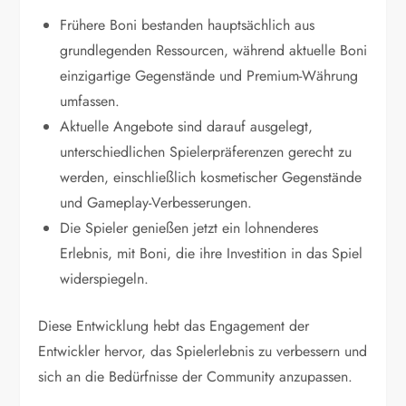
Frühere Boni bestanden hauptsächlich aus
grundlegenden Ressourcen, während aktuelle Boni
einzigartige Gegenstände und Premium-Währung
umfassen.
Aktuelle Angebote sind darauf ausgelegt,
unterschiedlichen Spielerpräferenzen gerecht zu
werden, einschließlich kosmetischer Gegenstände
und Gameplay-Verbesserungen.
Die Spieler genießen jetzt ein lohnenderes
Erlebnis, mit Boni, die ihre Investition in das Spiel
widerspiegeln.
Diese Entwicklung hebt das Engagement der
Entwickler hervor, das Spielerlebnis zu verbessern und
sich an die Bedürfnisse der Community anzupassen.