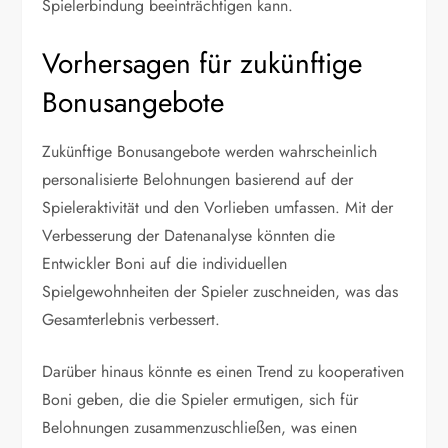
Spielerbindung beeinträchtigen kann.
Vorhersagen für zukünftige
Bonusangebote
Zukünftige Bonusangebote werden wahrscheinlich
personalisierte Belohnungen basierend auf der
Spieleraktivität und den Vorlieben umfassen. Mit der
Verbesserung der Datenanalyse könnten die
Entwickler Boni auf die individuellen
Spielgewohnheiten der Spieler zuschneiden, was das
Gesamterlebnis verbessert.
Darüber hinaus könnte es einen Trend zu kooperativen
Boni geben, die die Spieler ermutigen, sich für
Belohnungen zusammenzuschließen, was einen