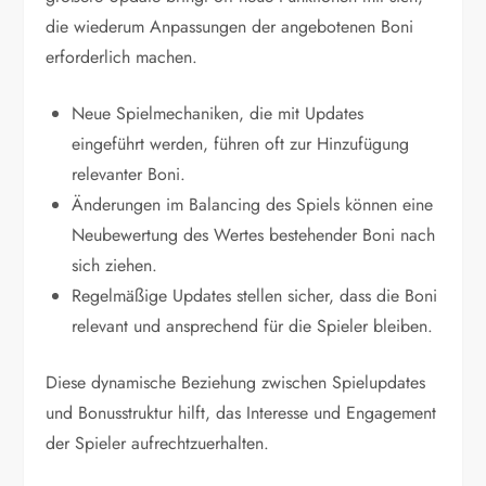
die wiederum Anpassungen der angebotenen Boni
erforderlich machen.
Neue Spielmechaniken, die mit Updates
eingeführt werden, führen oft zur Hinzufügung
relevanter Boni.
Änderungen im Balancing des Spiels können eine
Neubewertung des Wertes bestehender Boni nach
sich ziehen.
Regelmäßige Updates stellen sicher, dass die Boni
relevant und ansprechend für die Spieler bleiben.
Diese dynamische Beziehung zwischen Spielupdates
und Bonusstruktur hilft, das Interesse und Engagement
der Spieler aufrechtzuerhalten.