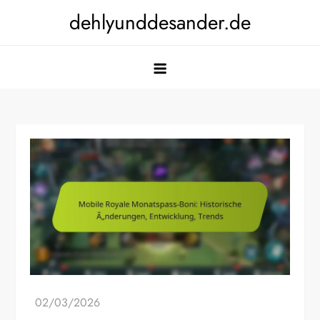
Skip
dehlyunddesander.de
to
content