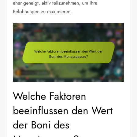
eher geneigt, aktiv teilzunehmen, um ihre
Belohnungen zu maximieren.
Welche Faktoren
beeinflussen den Wert
der Boni des