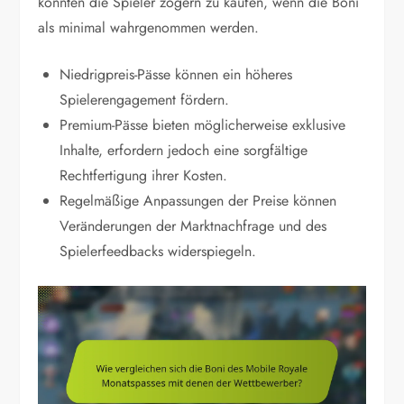
könnten die Spieler zögern zu kaufen, wenn die Boni
als minimal wahrgenommen werden.
Niedrigpreis-Pässe können ein höheres
Spielerengagement fördern.
Premium-Pässe bieten möglicherweise exklusive
Inhalte, erfordern jedoch eine sorgfältige
Rechtfertigung ihrer Kosten.
Regelmäßige Anpassungen der Preise können
Veränderungen der Marktnachfrage und des
Spielerfeedbacks widerspiegeln.