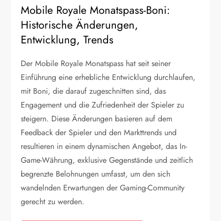
Mobile Royale Monatspass-Boni:
Historische Änderungen,
Entwicklung, Trends
Der Mobile Royale Monatspass hat seit seiner
Einführung eine erhebliche Entwicklung durchlaufen,
mit Boni, die darauf zugeschnitten sind, das
Engagement und die Zufriedenheit der Spieler zu
steigern. Diese Änderungen basieren auf dem
Feedback der Spieler und den Markttrends und
resultieren in einem dynamischen Angebot, das In-
Game-Währung, exklusive Gegenstände und zeitlich
begrenzte Belohnungen umfasst, um den sich
wandelnden Erwartungen der Gaming-Community
gerecht zu werden.